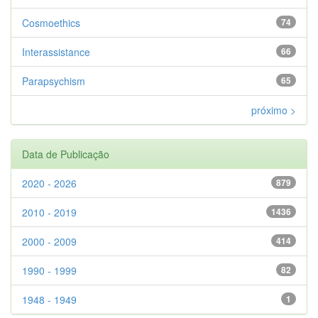
Cosmoethics
74
Interassistance
66
Parapsychism
65
próximo >
Data de Publicação
2020 - 2026
879
2010 - 2019
1436
2000 - 2009
414
1990 - 1999
82
1948 - 1949
1