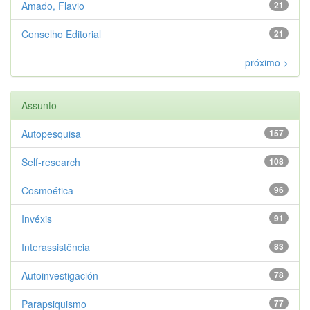
Amado, Flavio
21
Conselho Editorial
21
próximo >
Assunto
Autopesquisa
157
Self-research
108
Cosmoética
96
Invéxis
91
Interassistência
83
Autoinvestigación
78
Parapsiquismo
77