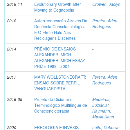
2018-11
Evolutionary Growth after
Crowen, Jaclyn
Moving to Cognopolis
2016
Autorreeducação Através Da
Pereira, Aden
Docência Conscienciológica
Rodrigues
E O Efeito Halo Nas
Reciclagens Discentes
2014
PRÊMIO DE ENSAIOS
-
ALEXANDER IMICH
ALEXANDER IMICH ESSAY
PRIZE 1989 - 2004
2017
MARY WOLLSTONECRAFT:
Pereira, Aden
ENSAIO SOBRE PERFIL
Rodrigues
VANGUARDISTA
2016-09
Projeto do Dicionário
Medeiros,
Terminológico Multilíngue de
Luziânia
;
Consciencioterapia
Haymann,
Maximiliano
2020
ERROLOGIA E INVÉXIS:
Leite, Deborah