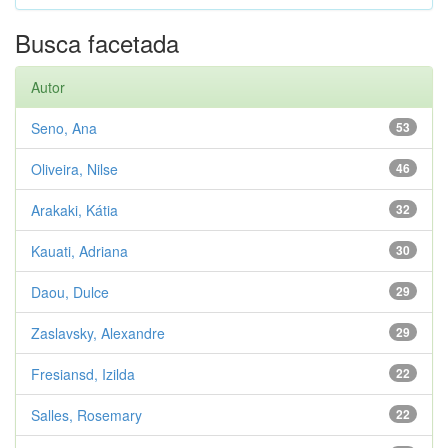
Busca facetada
Autor
Seno, Ana
53
Oliveira, Nilse
46
Arakaki, Kátia
32
Kauati, Adriana
30
Daou, Dulce
29
Zaslavsky, Alexandre
29
Fresiansd, Izilda
22
Salles, Rosemary
22