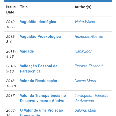
Issue
Title
Author(s)
Date
2010-
Vaguidão Ideológica
Vieira,Waldo
10-11
2019-
Vaguidão Proexológica
Rezende,Ricardo
3-4
2011-
Vaidade
Habib,Igor
4-18
2018-
Validação Pessoal da
Pigozzo,Elizabeth
9-13
Paratécnica
2018-
Valor da Reeducação
Nievas,Maria
12-18
2017
Valor da Transparência no
Larangeira, Eduardo
Desenvolvimento Afetivo
de Azevedo
2008-
O Valor de uma Projeção
Balona, Málu
10
Consciente