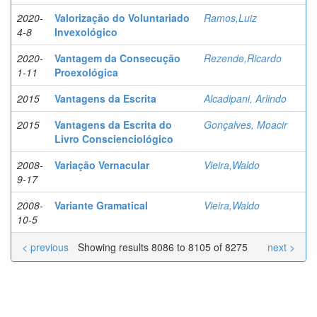
2020-
Valorização do Voluntariado
Ramos,Luiz
4-8
Invexológico
2020-
Vantagem da Consecução
Rezende,Ricardo
1-11
Proexológica
2015
Vantagens da Escrita
Alcadipani, Arlindo
2015
Vantagens da Escrita do
Gonçalves, Moacir
Livro Conscienciológico
2008-
Variação Vernacular
Vieira,Waldo
9-17
2008-
Variante Gramatical
Vieira,Waldo
10-5
< previous
Showing results 8086 to 8105 of 8275
next >