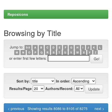
Reposicons
Browsing by Title
Jump to:
0-9
A
B
C
D
E
F
G
H
I
J
K
L
M
N
O
P
Q
R
S
T
U
V
W
X
Y
Z
or enter first few letters:
Sort by:
In order:
Results/Page
Authors/Record:
< previous
Showing results 8086 to 8105 of 8275
next >