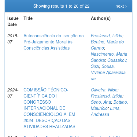
Showing results 1 to 20 of 22
next >
Issue
Title
Author(s)
Date
2015-
Autoconsciência da Isenção no
Fresiansd, Izilda
;
07
Pré-Julgamento Moral às
Benine, Maria do
Consciências Assistidas
Carmo
;
Nascimento, Maria
Sandra
;
Gussakov,
Suzi
;
Sousa,
Viviane Aparecida
de
2024-
COMISSÃO TÉCNICO-
Oliveira, Nilse
;
07
CIENTÍFICA DO I
Fresiansd, Izilda
;
CONGRESSO
Seno, Ana
;
Bottino,
INTERNACIONAL DE
Maurício
;
Lima,
CONSCIENCIOLOGIA, EM
Andressa
2024: DESCRIÇÃO DAS
ATIVIDADES REALIZADAS