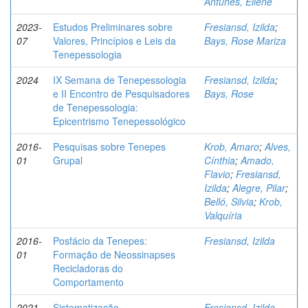
Antunes, Eliene
2023-
Estudos Preliminares sobre
Fresiansd, Izilda
;
07
Valores, Princípios e Leis da
Bays, Rose Mariza
Tenepessologia
2024
IX Semana de Tenepessologia
Fresiansd, Izilda
;
e II Encontro de Pesquisadores
Bays, Rose
de Tenepessologia:
Epicentrismo Tenepessológico
2016-
Pesquisas sobre Tenepes
Krob, Amaro
;
Alves,
01
Grupal
Cínthia
;
Amado,
Flavio
;
Fresiansd,
Izilda
;
Alegre, Pilar
;
Belló, Silvia
;
Krob,
Valquíria
2016-
Posfácio da Tenepes:
Fresiansd, Izilda
01
Formação de Neossinapses
Recicladoras do
Comportamento
2021-
Sistematização
Fresiansd, Izilda