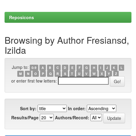
Reposicons
Browsing by Author Fresiansd,
Izilda
Jump to:
0-9
A
B
C
D
E
F
G
H
I
J
K
L
M
N
O
P
Q
R
S
T
U
V
W
X
Y
Z
or enter first few letters:
Sort by:
In order:
Results/Page
Authors/Record: