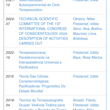
10
Autoexperimental do Ciclo
Tenepessístico
2024-
TECHNICAL-SCIENTIFIC
Oliveira, Nilse
;
07
COMMITTEE OF THE 1ST
Fresiansd, Izilda
;
INTERNATIONAL CONGRESS
Seno, Ana
;
Bottino,
OF CONSCIENTIOLOGY, 2024:
Maurício
;
Lima,
DESCRIPTION OF ACTIVITIES
Andrêssa
CARRIED OUT
2022-
Tenepessocracia:
Fresiansd, Izilda
;
10
Parademocracia na
Bays, Rose Mariza
Interassistência Universal e
Pacificadora
2016
Teoria Das Células
Fresiansd, Izilda
Conscienciológicas
Pacificadoras: Prognóstico Do
Estado Mundial
2018-
Técnica da Tenepessografia
Amado, Flavio
;
04
Grupal: Vivência Teática para
Fresiansd, Izilda
;
Produção e Revisão de Textos
Martins, Nilza