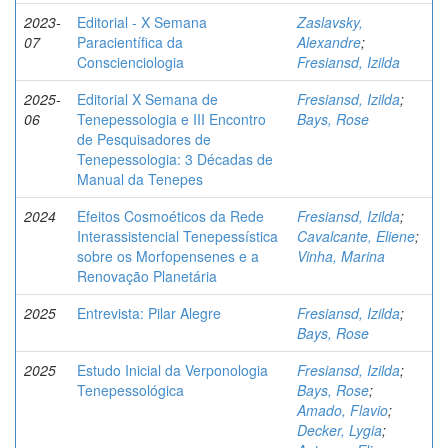
2023-
Editorial - X Semana
Zaslavsky,
07
Paracientífica da
Alexandre
;
Conscienciologia
Fresiansd, Izilda
2025-
Editorial X Semana de
Fresiansd, Izilda
;
06
Tenepessologia e III Encontro
Bays, Rose
de Pesquisadores de
Tenepessologia: 3 Décadas de
Manual da Tenepes
2024
Efeitos Cosmoéticos da Rede
Fresiansd, Izilda
;
Interassistencial Tenepessística
Cavalcante, Eliene
;
sobre os Morfopensenes e a
Vinha, Marina
Renovação Planetária
2025
Entrevista: Pilar Alegre
Fresiansd, Izilda
;
Bays, Rose
2025
Estudo Inicial da Verponologia
Fresiansd, Izilda
;
Tenepessológica
Bays, Rose
;
Amado, Flavio
;
Decker, Lygia
;