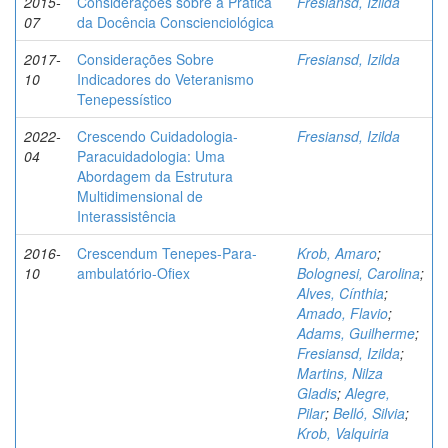
2015-
Considerações sobre a Prática
Fresiansd, Izilda
07
da Docência Conscienciológica
2017-
Considerações Sobre
Fresiansd, Izilda
10
Indicadores do Veteranismo
Tenepessístico
2022-
Crescendo Cuidadologia-
Fresiansd, Izilda
04
Paracuidadologia: Uma
Abordagem da Estrutura
Multidimensional de
Interassistência
2016-
Crescendum Tenepes-Para-
Krob, Amaro
;
10
ambulatório-Ofiex
Bolognesi, Carolina
;
Alves, Cínthia
;
Amado, Flavio
;
Adams, Guilherme
;
Fresiansd, Izilda
;
Martins, Nilza
Gladis
;
Alegre,
Pilar
;
Belló, Silvia
;
Krob, Valquiria